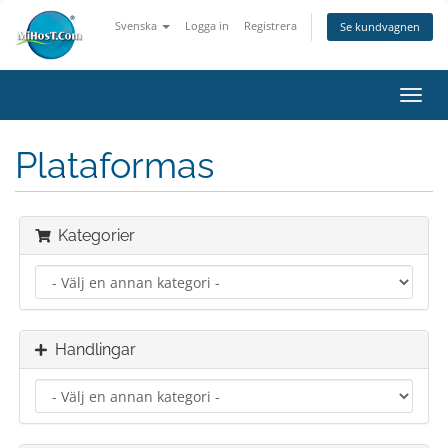
Svenska
Logga in
Registrera
Se kundvagnen
Växla
navig
Plataformas
Kategorier
Handlingar