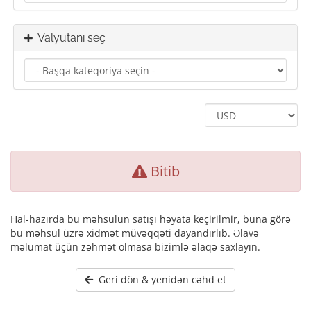
Valyutanı seç
Bitib
Hal-hazırda bu məhsulun satışı həyata keçirilmir, buna görə
bu məhsul üzrə xidmət müvəqqəti dayandırlıb. Əlavə
məlumat üçün zəhmət olmasa bizimlə əlaqə saxlayın.
Geri dön & yenidən cəhd et