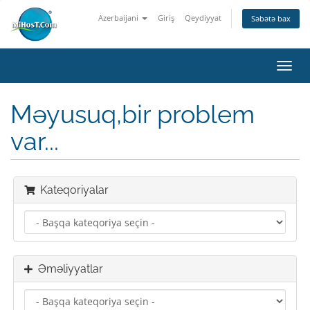
Azerbaijani
Giriş
Qeydiyyat
Səbətə bax
Naviq
keçid
Məyusuq,bir problem
var...
Kateqoriyalar
Əməliyyatlar