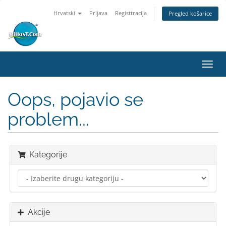
Hrvatski
Prijava
Registtracija
Pregled košarice
Preba
navig
Oops, pojavio se
problem...
Kategorije
Akcije