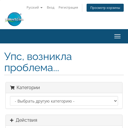
Русский
Вход
Регистрация
Просмотр корзины
Пере
нави
Упс, возникла
проблема...
Категории
Действия