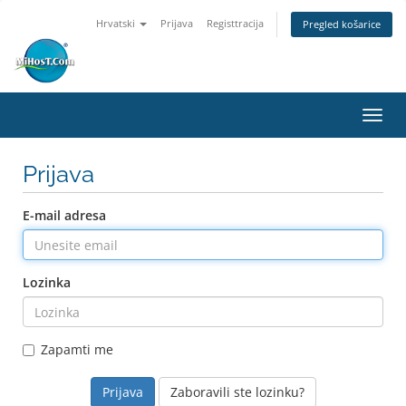
Hrvatski
Prijava
Registtracija
Pregled košarice
Preba
navig
Prijava
E-mail adresa
Lozinka
Zapamti me
Zaboravili ste lozinku?