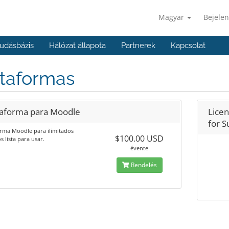
Magyar
Bejelen
udásbázis
Hálózat állapota
Partnerek
Kapcsolat
ataformas
taforma para Moodle
Licen
for S
orma Moodle para ilimitados
$100.00 USD
s lista para usar.
évente
Rendelés