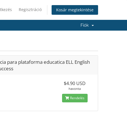
tkezés
Regisztráció
Kosár megtekintése
Fiók
cia para plataforma educatica ELL English
uccess
$4.90 USD
havonta
Rendelés