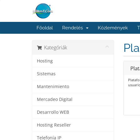
Főoldal
Rendelés
Közlemények
T
Pl
Kategóriák
Hosting
Pla
Sistemas
Plataf
usuario
Mantenimiento
Mercadeo Digital
Desarrollo WEB
Hosting Reseller
Telefonía IP