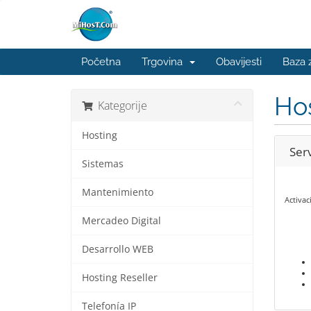
Početna
Trgovina
Obavijesti
Baza 
Hos
Kategorije
Hosting
Serv
Sistemas
Mantenimiento
Activac
Mercadeo Digital
Desarrollo WEB
Hosting Reseller
Telefonía IP