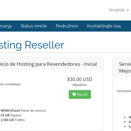
Hrvatski
znanja
Status mreže
Podružnice
Kontaktirajte nas
ting Reseller
icio de Hosting para Revendedores - Inicial
Servi
Mejo
$30.00 USD
ión inmediata
Mjesečno
Activaci
Naruči
WHM/cPanel
Panel de control
25 GB
Espacio
W
2,500 GB
Tráfico
5
5