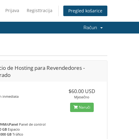
Prijava
Registtracija
Pregled košarice
Račun
cio de Hosting para Revendedores -
rado
$60.00 USD
ón inmediata
Mjesečno
Naruči
HM/cPanel
Panel de control
0 GB
Espacio
,000 GB
Tráfico