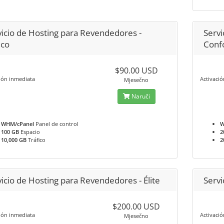
vicio de Hosting para Revendedores -
Servi
ico
Conf
$90.00 USD
ión inmediata
Activaci
Mjesečno
Naruči
WHM/cPanel
Panel de control
W
100 GB
Espacio
2
10,000 GB
Tráfico
2
icio de Hosting para Revendedores - Élite
Servi
$200.00 USD
ión inmediata
Activaci
Mjesečno