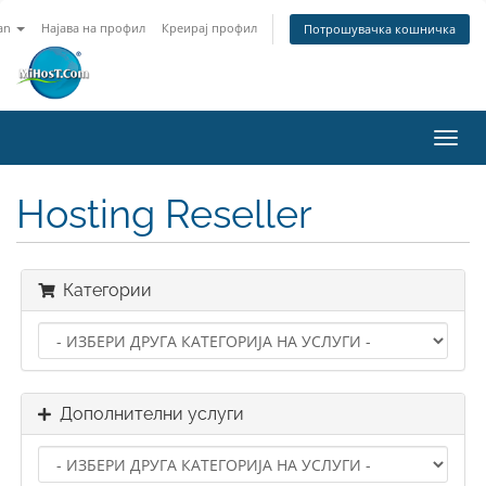
an
Најава на профил
Креирај профил
Потрошувачка кошничка
Вклу
ја
нави
Hosting Reseller
Категории
Дополнителни услуги